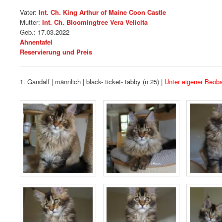
Vater:
Int. Ch. King Arthur of Maine Coon Castle
Mutter:
Int. Ch. Bloomingtree Vera Velicita
Geb.: 17.03.2022
Ahnentafel
Reservierung und Preis
1. Gandalf | männlich | black- ticket- tabby (n 25) |
Unter eigener Beob