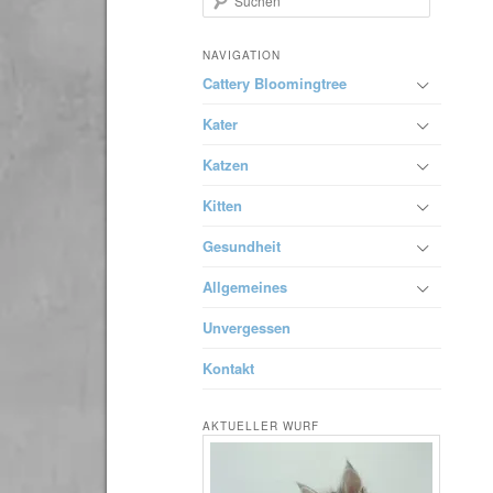
u
springen
c
h
NAVIGATION
e
Cattery Bloomingtree
n
Kater
Katzen
Kitten
Gesundheit
Allgemeines
Unvergessen
Kontakt
AKTUELLER WURF