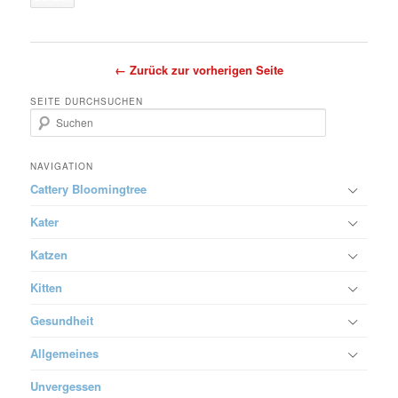
dieses
Feld
leer.
← Zurück zur vorherigen Seite
SEITE DURCHSUCHEN
S
u
c
h
NAVIGATION
e
Cattery Bloomingtree
n
Kater
Katzen
Kitten
Gesundheit
Allgemeines
Unvergessen