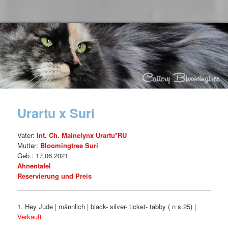
Urartu x Suri
Vater:
Int. Ch. Mainelynx Urartu*RU
Mutter:
Bloomingtree Suri
Geb.: 17.06.2021
Ahnentafel
Reservierung und Preis
1. Hey Jude | männlich | black- silver- ticket- tabby ( n s 25) |
Verkauft