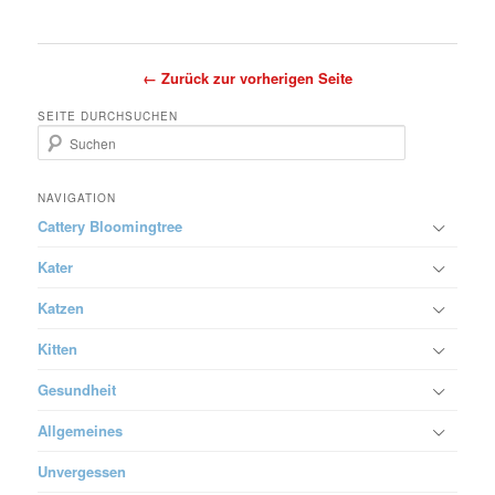
← Zurück zur vorherigen Seite
SEITE DURCHSUCHEN
S
u
c
h
NAVIGATION
e
Cattery Bloomingtree
n
Kater
Katzen
Kitten
Gesundheit
Allgemeines
Unvergessen