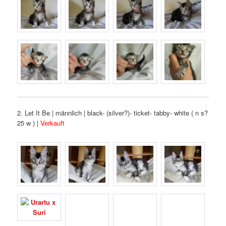
2. Let It Be | männlich | black- (silver?)- ticket- tabby- white ( n s?
25 w ) |
Verkauft