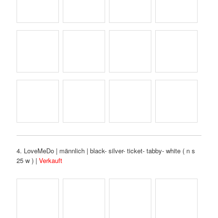
4. LoveMeDo | männlich | black- silver- ticket- tabby- white ( n s
25 w ) |
Verkauft