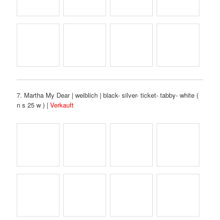
7. Martha My Dear | weiblich | black- silver- ticket- tabby- white (
n s 25 w ) |
Verkauft